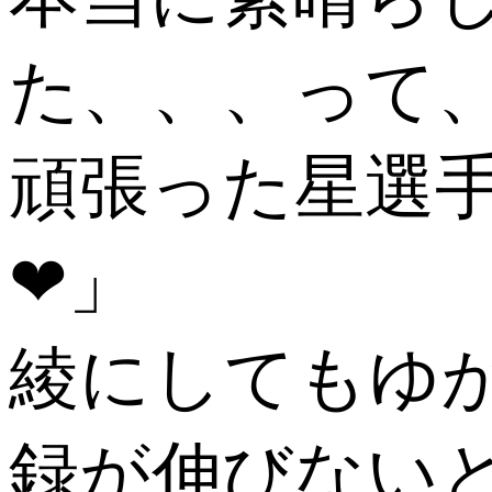
た、、、って
頑張った星選
❤」
綾にしてもゆ
録が伸びない