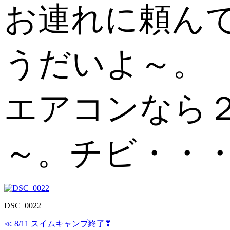
お連れに頼ん
うだいよ～。
エアコンなら
～。チビ・・
DSC_0022
≪ 8/11 スイムキャンプ終了❣