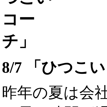
8/7 「ひつこ
昨年の夏は会