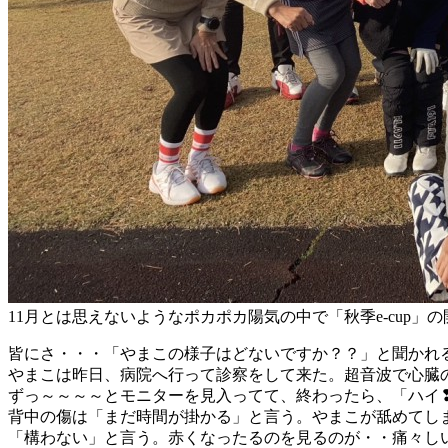
11月とは思えないようなポカポカ陽気の中で「秋季e-cup」の
皆にさ・・・「やまこの様子はどないですか？？」と聞かれる
やまこは昨日、病院へ行って診察をして来た。超音波で心臓
ずっ～～～～とモニターを見入ってて、終わったら、「ハイ
背中の傷は「まだ時間が掛かる」と言う。やまこが舐めてし
「構わない」と言う。赤くなったるのを見るのが・・痛々し