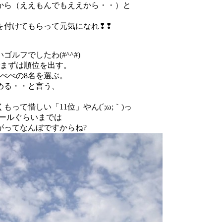
から（ええもんでもええから・・）と
を付けてもらって元気になれ❢❢
ルフでしたわ(#^^#)
でまずは順位を出す。
、べべの8名を選ぶ。
める・・と言う、
て惜しい「11位」やん(´;ω;｀)っ
4ホールぐらいまでは
がってなんぼですからね?