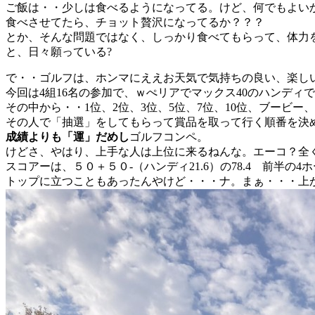
ご飯は・・少しは食べるようになってる。けど、何でもよい
食べさせてたら、チョット贅沢になってるか？？？
とか、そんな問題ではなく、しっかり食べてもらって、体力
と、日々願っている?
で・・ゴルフは、ホンマにええお天気で気持ちの良い、楽しいゴ
今回は4組16名の参加で、ｗぺリアでマックス40のハンディ
その中から・・1位、2位、3位、5位、7位、10位、ブービー
その人で「抽選」をしてもらって賞品を取って行く順番を決
成績よりも「運」だめし
ゴルフコンペ。
けどさ、やはり、上手な人は上位に来るねんな。エーコ？全くもっ
スコアーは、５０＋５０-（ハンディ21.6）の78.4 前半の
トップに立つこともあったんやけど・・・ナ。まぁ・・・上