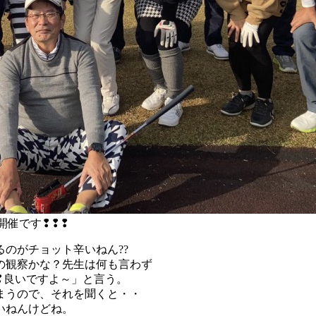
開催です❢❢❢
のがチョット辛いねん??
の観察かな？先生は何も言わず
❢良いですよ～」と言う。
まうので、それを聞くと・・
いねんけどね。