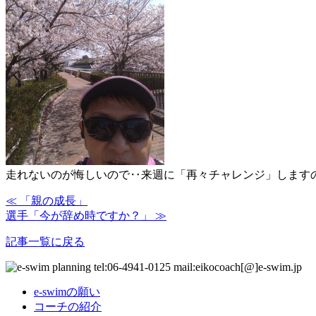
走れないのが悔しいので‥来週に「再々チャレンジ」しますの
≪ 「親の成長」
選手「今が辞め時ですか？」 ≫
記事一覧に戻る
e-swimの願い
コーチの紹介