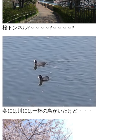
桜トンネル?～～～～?～～～～?
冬には川には一杯の鳥がいたけど・・・