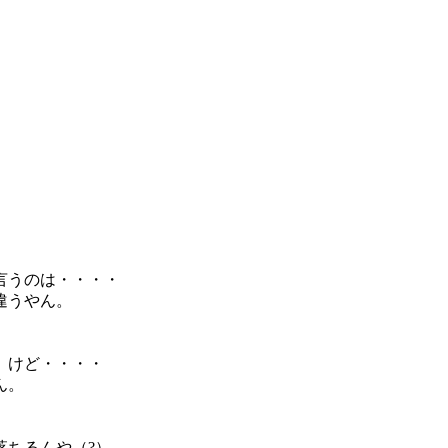
。
言うのは・・・・
違うやん。
。けど・・・・
ん。
落ちるんや（?）