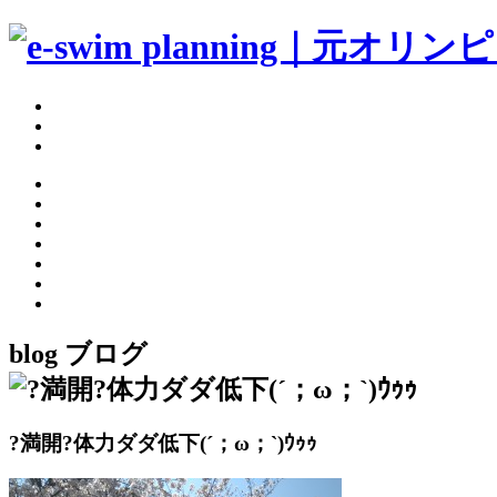
blog
ブログ
?満開?体力ダダ低下(´；ω；`)ｳｩｩ