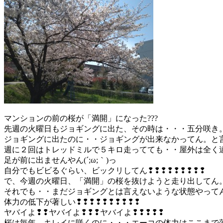
マンションの前の桜が「満開」になった???
先週の火曜日もジョギングに出た、その時は・・・五分咲き
ジョギングに出たのに・・ジョギングが出来なかってん。と
週に２回はトレッドミルで５キロ走ってても・・屋外は全く
足が前に出ませんやん(´;ω;｀)っ
自分でもビビるぐらい、ビックリしてん❢❢❢❢❢❢❢❢❢
で、今週の火曜日、「満開」の桜を抜けようと走り出してん
それでも・・まだジョギングとは言えないような状態やって
体力の低下が著しい❢❢❢❢❢❢❢❢❢❢
ヤバイよ❢❢ヤバイよ❢❢❢ヤバイよ❢❢❢❢❢
桜は毎年、キレイに咲くのに・・・エーコの体力はここまで