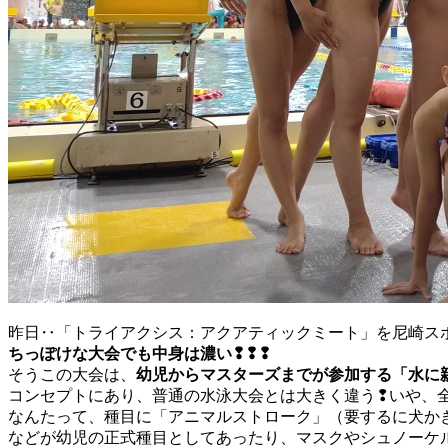
昨日‥「トライアクシス：アクアティックミート」を尼崎ス
ちっぽけな大会でも中身は濃い❢❢❢
そうこの大会は、
幼児からマスターズまでが参加する「水に
コンセプトにあり、普通の水泳大会とは大きく違う❢いや、
なんたって、種目に「アニマルストローク」（要するに犬か
などが幼児の正式種目としてあったり、マスクやシュノーケ