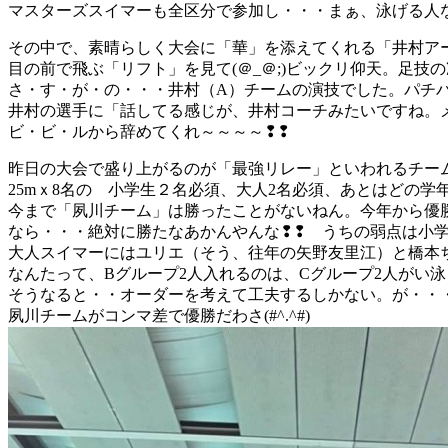
マスターズスイマーも全区分で参加し・・・まぁ、泳げる人
その中で、素晴らしく大会に「華」を添えてくれる「井村ア
目の前で飛ぶ「リフト」を見て(＠_＠;)ビックリ仰天。足技の凄
さ・す・が・の・・・井村（A）チームの演技でした。パチ
井村の選手に「話してる感じが、井村コーチみたいですね。
ビ・ビ・ルから辞めてくれ～～～～❢❢
昨日の大会で盛り上がるのが「最強リレー」といわれるチー
25mｘ8名の 小学生２名必須、大人2名必須、あとはどの
今まで「夙川チーム」は勝ったことがないねん。今年から優
なら・・・絶対に勝たなあかんやんな❢❢ うちの弱点は小学生が
大人スイマーにはユリエ（そう、往年の矢野友里江）と橋本
なんたって、Bグループ2人入れるのは、Cグループ2人がい泳
そうなると・・オーダーを考えて工夫するしかない。が・・・
夙川チームがコンマ差で優勝だわさ(#^.^#)