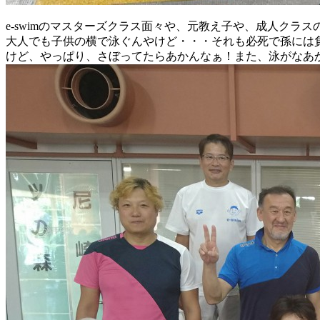
e-swimのマスターズクラス面々や、元教え子や、成人クラ
大人でも子供の横で泳ぐんやけど・・・それも必死で孫には
けど、やっぱり、さぼってたらあかんなぁ！また、泳がなあ