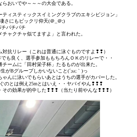
ならおいでや～～～の大会である。
ーティスティックスイミングクラブのエキシビジョン」
さにもビックリ仰天(＠_＠;)
パチパチパチ
メチャクチャ似てますよ」と言われた。
ム対抗リレー（これは普通に泳ぐものですよ❢❢）
学年でも良く、選手参加ももちろんＯＫのリレーで・・
勝チームに「田村栄子杯」たるものが出来た。
Bグループしかいないこと(´;ω;｀)っ
ちゃんに泳いでもらいあとはうちの選手がカバーした。
ぐのとは例え25mとはいえ・・ヤバイやん❢❢❢
その効果が的中した❢❢❢（当たり前やんな❢❢❢）