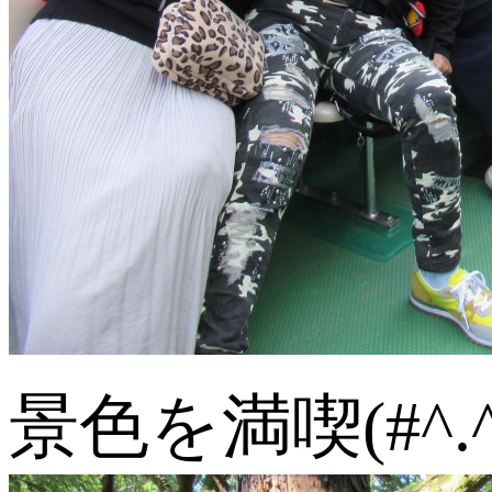
景色を満喫(#^.^