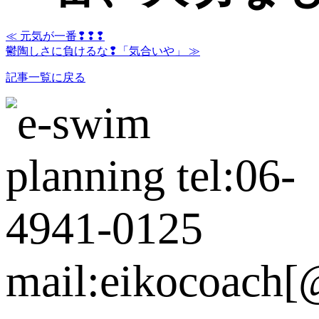
≪ 元気が一番❢❢❢
鬱陶しさに負けるな❢「気合いや」 ≫
記事一覧に戻る