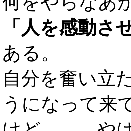
何をやらなあ
「人を感動さ
ある。
自分を奮い立
うになって来
けど、、、や