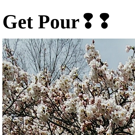
Get Pour❢❢