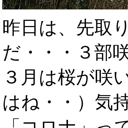
昨日は、先取
だ・・・３部
３月は桜が咲
はね・・）気
「コロナ」っ