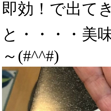
即効！で出て
と・・・・美
～(#^^#)