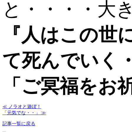
と・・・・大
『人はこの世
て死んでいく
「ご冥福をお
≪ ノラオと遊ぼ！
「元気でな・・」 ≫
記事一覧に戻る