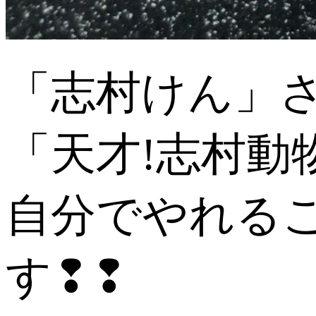
「志村けん」
「天才!志村動
自分でやれる
す❢❢