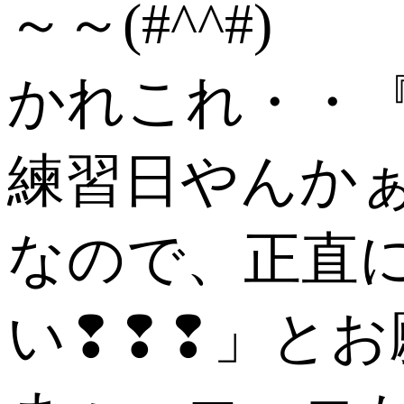
～～(#^^#)
かれこれ・・
練習日やんか
なので、正直
い❢❢❢」と