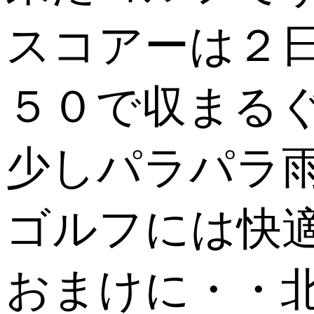
スコアーは２
５０で収まる
少しパラパラ
ゴルフには快適(
おまけに・・