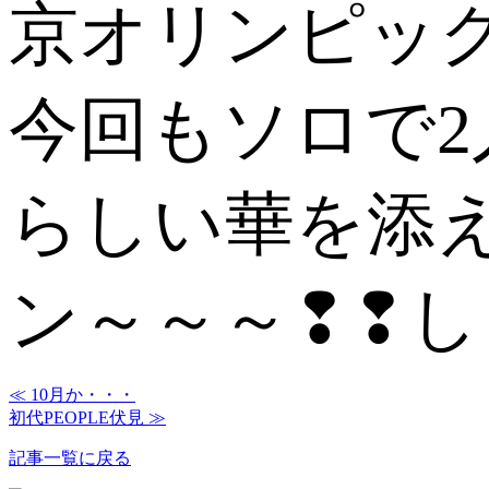
京オリンピッ
今回もソロで
らしい華を添
ン～～～❢❢し
≪ 10月か・・・
初代PEOPLE伏見 ≫
記事一覧に戻る