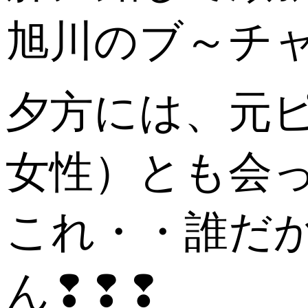
旭川のブ～チ
夕方には、元
女性）とも会
これ・・誰だ
ん❢❢❢