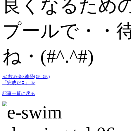
良くなるため
プールで・・
ね・(#^.^#)
≪ 飲み会3連発(＠_＠;)
「完成だ❢」 ≫
記事一覧に戻る