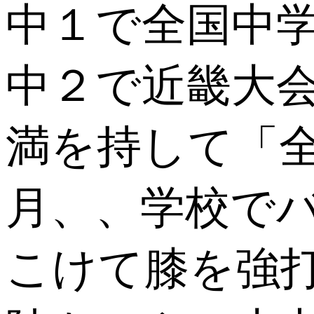
中１で全国中
中２で近畿大
満を持して「
月、、学校で
こけて膝を強