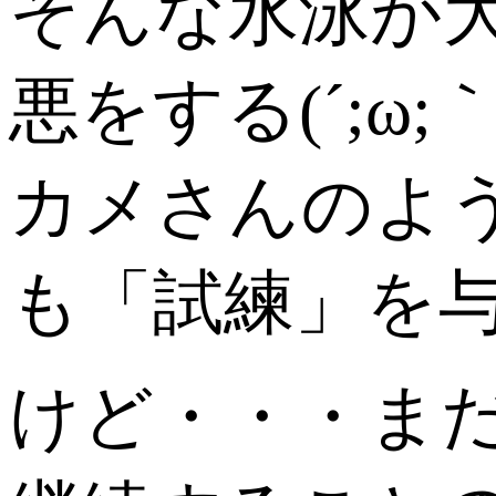
そんな水泳が
悪をする(´;ω;
カメさんのよ
も「試練」を
けど・・・ま