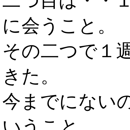
二つ目は・・
に会うこと。
その二つで１
きた。
今までにない
いうこと。