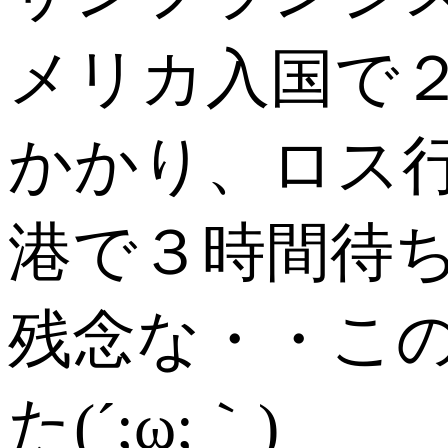
メリカ入国で
かかり、ロス
港で３時間待
残念な・・こ
た(´;ω;｀)