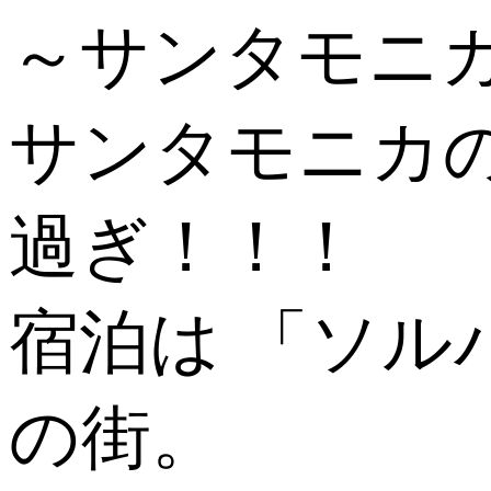
～サンタモニ
サンタモニカ
過ぎ！！！
宿泊は 「ソ
の街。