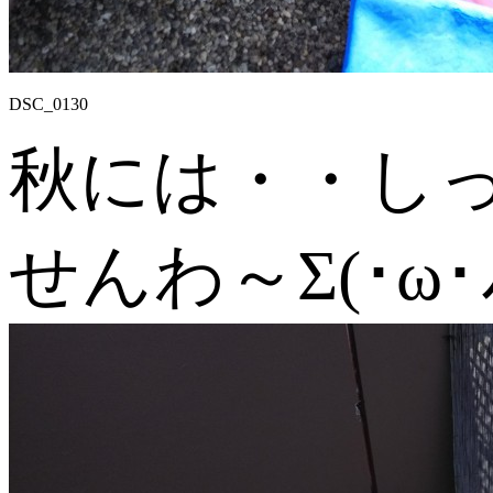
DSC_0130
秋には・・し
せんわ～Σ(･ω･