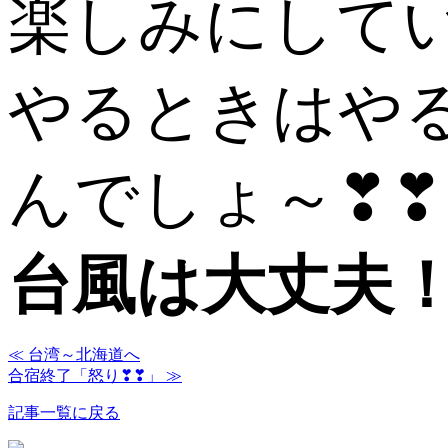
楽しみにして
やるときはや
んでしょ～❣❣
台風は大丈夫！
≪ 台湾～北海道へ
合宿終了「怒り❣❣」 ≫
記事一覧に戻る