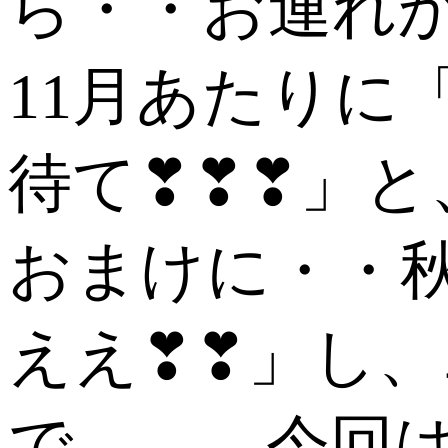
ら・・お連れ
11月あたり
待て❣❣❣」と
おまけに・・秋
ええ❣❣」し
で、、、今回