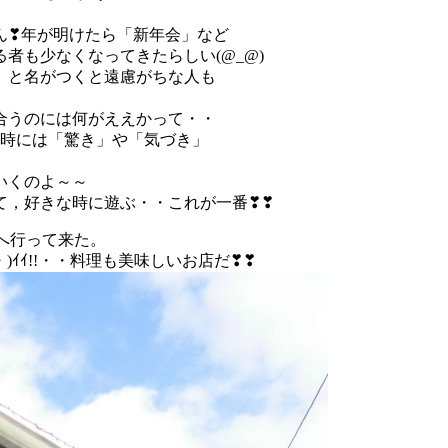
ん❣年が明けたら「新年会」など
者も少なくなってきたらしい(@_@)
」と名がつくと遠慮がちな人も
合うのには何がええかって・・
」時には「驚き」や「気づき」
いくのよ～～
て，好きな時に遊ぶ・・これが一番❣❣
こへ行って来た。
)ｲｲ!!・・料理も美味しいお店だ❣❣