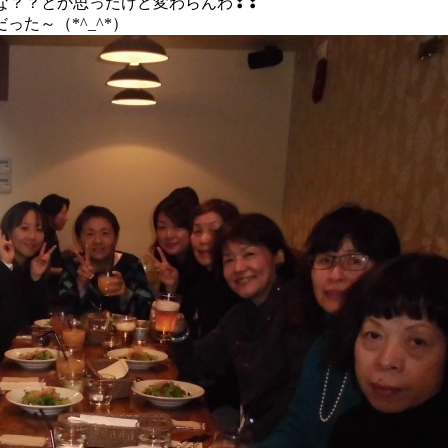
かな？？とか思ったけど変わらんわ❣❣
た～（*^_^*）