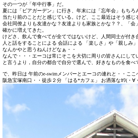
その一つが「年中行事」だ。
夏には「ビアガーデン」に行き、年末には「忘年会」もちろ
当たり前のことだと感じている。けど、ここ最近はそう感じる
会社同僚よりも友達かな？友達よりも家族とかな？？、「会
確かに増えてきた。
けどさ、飲んで食べてが全てではないけど、人間同士が付き
人と話をすることによる 会話による 「楽しさ」や「親しみ
なんかやと思うねんけどなぁ・・
なんで・・・エーコは常にそこを大切に周りの皆さんにして
と言うより，自分の都合で自分で選んで、好きなものを食べ
で、昨日は 午前のe-swimメンバーとエーコの連れと・・こ
阪急宝塚南口・・徒歩２分 「はる*カフェ」 お洒落なｶﾜ(・∀・