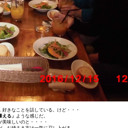
，好きなことを話している。けど・・・
養える」
ような感じだ。
が美味しいのと・・・・
すが、お姉さま方は一気に召し上がる。