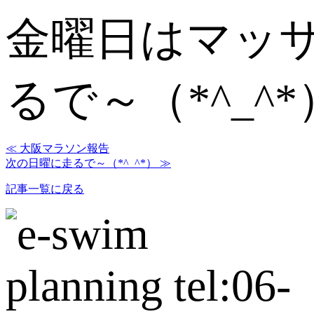
金曜日はマッ
るで～（*^_^*
≪ 大阪マラソン報告
次の日曜に走るで～（*^_^*） ≫
記事一覧に戻る