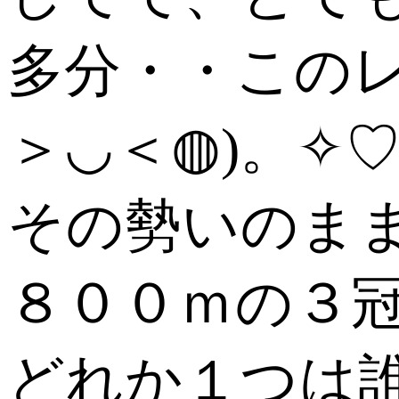
多分・・この
＞◡＜◍)。✧
その勢いのま
８００ｍの３
どれか１つは