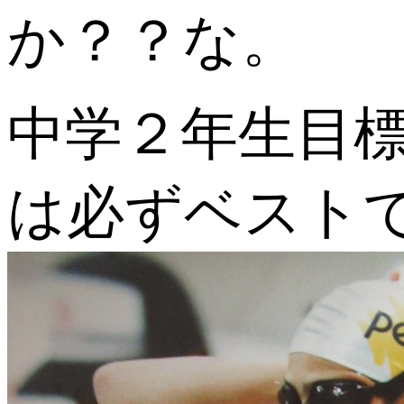
か？？な。
中学２年生目
は必ずベスト