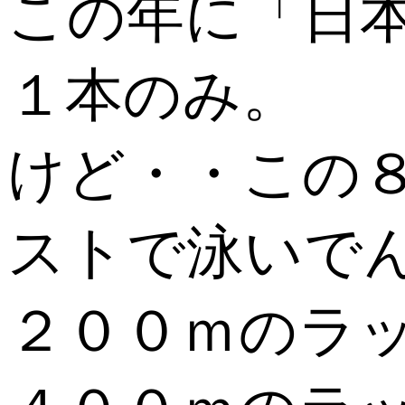
この年に「日
１本のみ。
けど・・この
ストで泳いでん?
２００ｍのラ