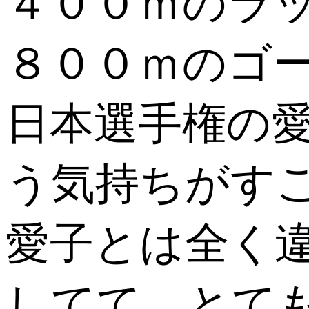
４００ｍのラ
８００ｍのゴ
日本選手権の
う気持ちがす
愛子とは全く
してて、とて