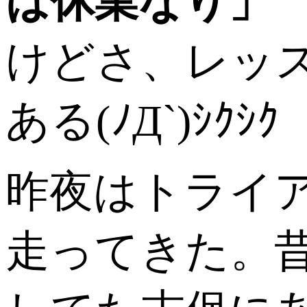
は休業なり」
けどさ、レッ
ある(ﾉД`)ｼｸｼｸ
昨夜はトライ
走ってきた。