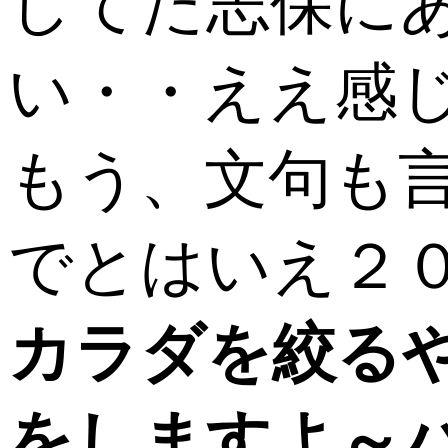
してた志保に
い・・ええ感じで
もう、文句も
でとはいえ２
カラダを絞る
をしますよ～