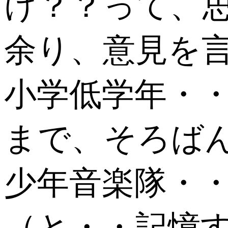
け？？って、
余り、意見を
小学低学年・・
まで、そろば
少年音楽隊・
（と・・記憶す