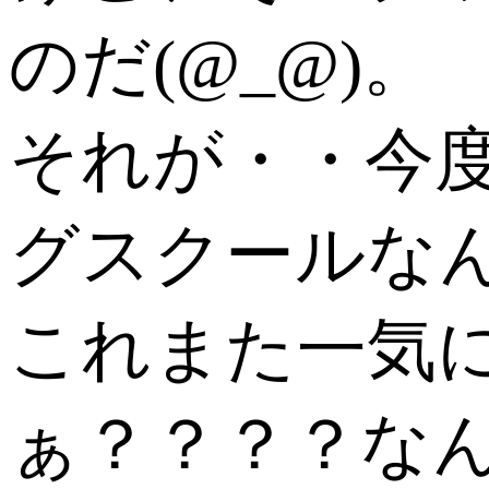
のだ(@_@)。
それが・・今
グスクールな
これまた一気
ぁ？？？？な