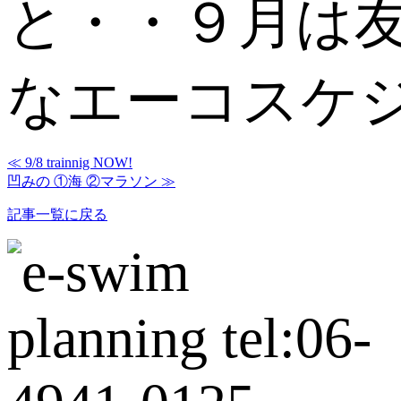
と・・９月は
なエーコスケジュ
≪ 9/8 trainnig NOW!
凹みの ①海 ②マラソン ≫
記事一覧に戻る