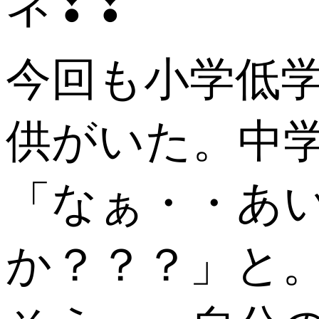
ネ❢❢
今回も小学低
供がいた。中
「なぁ・・あ
か？？？」と