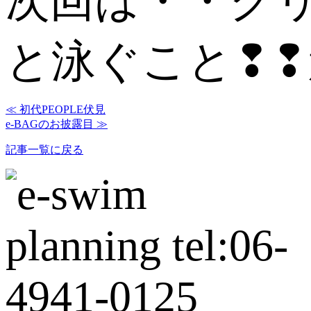
次回は・・ク
と泳ぐこと❢❢
≪ 初代PEOPLE伏見
e-BAGのお披露目 ≫
記事一覧に戻る