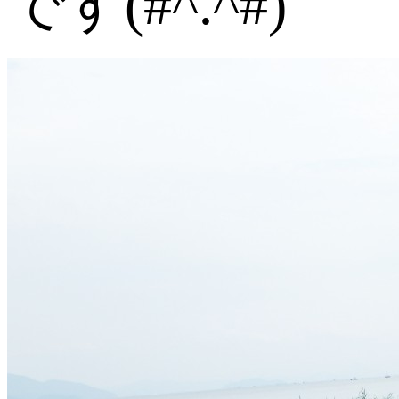
です(#^.^#)