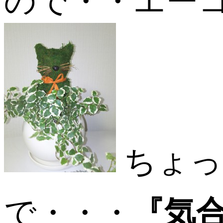
ので・・エーコ
ちょっ
で・・・
『気