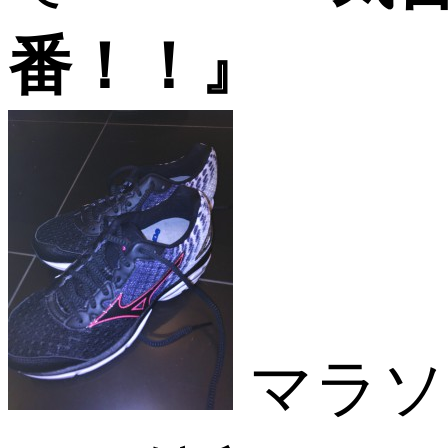
番！！』
マラソ