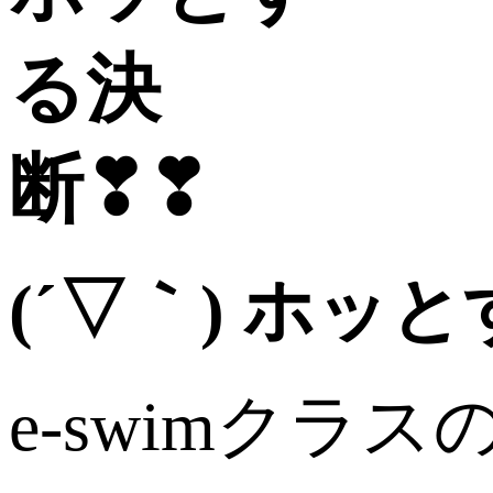
(´▽｀) ホッ
e-swimク