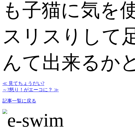
も子猫に気を
スリスりして
んて出来るかどう
≪ 見てちょうだい?
～?怒り！がエーコに？ ≫
記事一覧に戻る