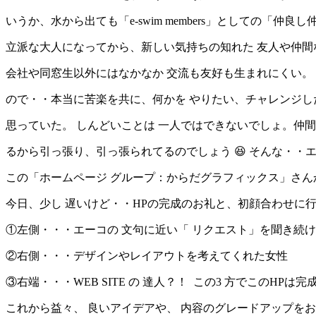
いうか、水から出ても「e-swim members」としての「仲
立派な大人になってから、新しい気持ちの知れた 友人や仲
会社や同窓生以外にはなかなか 交流も友好も生まれにくい。
ので・・本当に苦楽を共に、何かを やりたい、チャレンジしたい
思っていた。 しんどいことは 一人ではできないでしょ。仲
るから引っ張り、引っ張られてるのでしょう 😆 そんな・・
この「ホームページ グループ：からだグラフィックス」さん
今日、少し 遅いけど・・HPの完成のお礼と、初顔合わせに
①左側・・・エーコの 文句に近い「 リクエスト」を聞き続
②右側・・・デザインやレイアウトを考えてくれた女性
③右端・・・WEB SITE の 達人？！ この3 方でこのHPは
これから益々、 良いアイデアや、 内容のグレードアップを