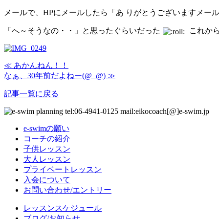
メールで、HPにメールしたら「あ りがとうございますメー
「へ～そうなの・・」と思ったぐらいだった
これから
≪ あかんねん！！
なぁ、30年前だよねー(@_@) ≫
記事一覧に戻る
e-swimの願い
コーチの紹介
子供レッスン
大人レッスン
プライベートレッスン
入会について
お問い合わせ/エントリー
レッスンスケジュール
ブログ/お知らせ