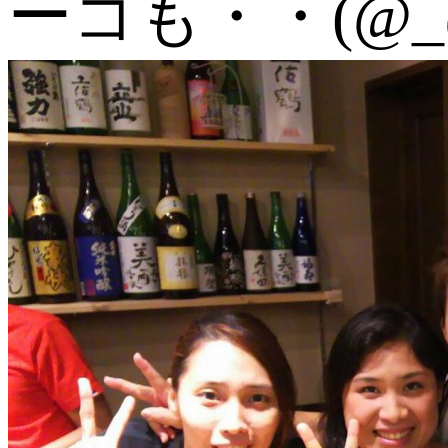
ーコも・・(@_