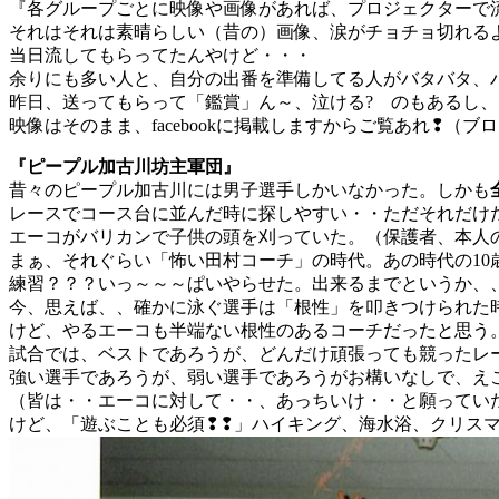
『各グループごとに映像や画像があれば、プロジェクターで
それはそれは素晴らしい（昔の）画像、涙がチョチョ切れる
当日流してもらってたんやけど・・・
余りにも多い人と、自分の出番を準備してる人がバタバタ、
昨日、送ってもらって「鑑賞」ん～、泣ける? のもあるし、
映像はそのまま、facebookに掲載しますからご覧あれ❢（
『ピープル加古川坊主軍団』
昔々のピープル加古川には男子選手しかいなかった。しかも
レースでコース台に並んだ時に探しやすい・・ただそれだけ
エーコがバリカンで子供の頭を刈っていた。（保護者、本人
まぁ、それぐらい「怖い田村コーチ」の時代。あの時代の10
練習？？？いっ～～～ぱいやらせた。出来るまでというか、
今、思えば、、確かに泳ぐ選手は「根性」を叩きつけられた時
けど、やるエーコも半端ない根性のあるコーチだったと思う
試合では、ベストであろうが、どんだけ頑張っても競ったレ
強い選手であろうが、弱い選手であろうがお構いなしで、え
（皆は・・エーコに対して・・、あっちいけ・・と願ってい
けど、「遊ぶことも必須❢❢」ハイキング、海水浴、クリス