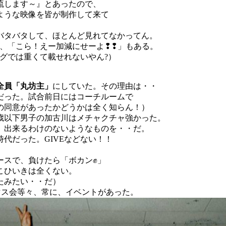
流します～』とあったので、
ような映像を皆が制作して来て
バタバタして、ほとんど見れてなかってん。
、「こら！えー加減にせーよ❢❢」もある。
ブログでは重くて載せれないやん?）
全員「丸坊主」
にしていた。その理由は・・
だった。試合前日にはコーチルームで
の同意があったかどうかは全く知らん！）
歳以下男子の加古川はメチャクチャ強かった。
、出来るわけのないようなものを・・だ。
代だった。GIVEなどない！！
。
ースで、負けたら「ボカン✊」
こひいきは全くない。
たみたい・・だ）
マス会等々、常に、イベントがあった。