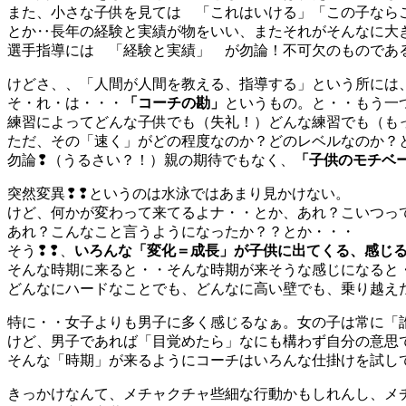
また、小さな子供を見ては 「これはいける」「この子なら
とか‥長年の経験と実績が物をいい、またそれがそんなに大
選手指導には 「経験と実績」 が勿論！不可欠のものであ
けどさ、、「人間が人間を教える、指導する」という所には
そ・れ・は・・・
「コーチの勘」
というもの。と・・もう一
練習によってどんな子供でも（失礼！）どんな練習でも（も
ただ、その「速く」がどの程度なのか？どのレベルなのか？
勿論❢（うるさい？！）親の期待でもなく、
「子供のモチベ
突然変異❢❢というのは水泳ではあまり見かけない。
けど、何かが変わって来てるよナ・・とか、あれ？こいつっ
あれ？こんなこと言うようになったか？？とか・・・
そう❢❢、
いろんな「変化＝成長」が子供に出てくる、感じ
そんな時期に来ると・・そんな時期が来そうな感じになると
どんなにハードなことでも、どんなに高い壁でも、乗り越え
特に・・女子よりも男子に多く感じるなぁ。女の子は常に「
けど、男子であれば「目覚めたら」なにも構わず自分の意思
そんな「時期」が来るようにコーチはいろんな仕掛けを試し
きっかけなんて、メチャクチャ些細な行動かもしれんし、メ