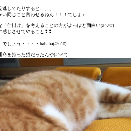
見逃してたりすると、、、
かい同じこと言わせるねん！！！でしょ）
仕掛け」を考えることの方がよっぽど面白い(#^.^#)
に感じさせてやること❢❢
・・・・hahaha(#^.^#)
持った猫だったんや(#^.^#)