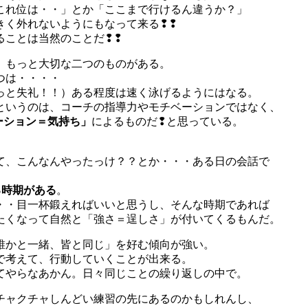
これ位は・・」とか「ここまで行けるん違うか？」
きく外れないようにもなって来る❢❢
ることは当然のことだ❢❢
、もっと大切な二つのものがある。
つは・・・・
っと失礼！！）ある程度は速く泳げるようにはなる。
というのは、コーチの指導力やモチベーションではなく、
ーション＝気持ち」
によるものだ❢と思っている。
て、こんなんやったっけ？？とか・・・ある日の会話で
る時期がある
。
・・目一杯鍛えればいいと思うし、そんな時期であれば
たくなって自然と「強さ＝逞しさ」が付いてくるもんだ。
誰かと一緒、皆と同じ」を好む傾向が強い。
で考えて、行動していくことが出来る。
てやらなあかん。日々同じことの繰り返しの中で。
チャクチャしんどい練習の先にあるのかもしれんし、