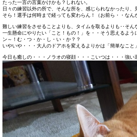
たった一言の言葉かけかも？しれない。
日々の練習以外の所で、そんな所を、感じられなかったり、
そら！選手は何時まで経っても変わらん！（お前ら・・なん
難しい練習をさせることよりも、タイムを取るよりも‥そんな「
一生懸命にやりたい「こと！もの！」を・・そう思えるよう
ン～！む・つ・か・し・い・か？？
いやいや・・・大人のドアホを変えるよりかは「簡単なこと」でしょう
今日も癒しの・・・ノラオの寝顔・・・こいつは・・・強い運命を